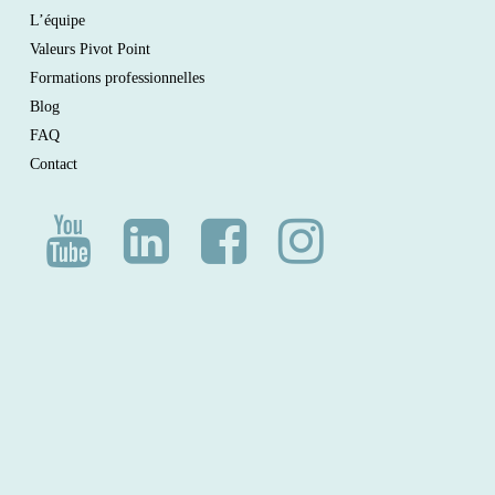
L’équipe
Coupe femme
: Maîtrisez les techniques de
Valeurs Pivot Point
coupe, texturisation et coiffage.
Formations professionnelles
Univers de l’homme
: Maîtrisez les coupes
Blog
homme ultra-courtes et devenez un expert des
FAQ
services barbiers !
Contact
Consultez notre
catalogue des formations
pour plus
d’informations.